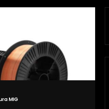
ura MIG