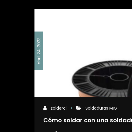
abril 24, 2023
zoldercl
Soldaduras MIG
Cómo soldar con una soldad