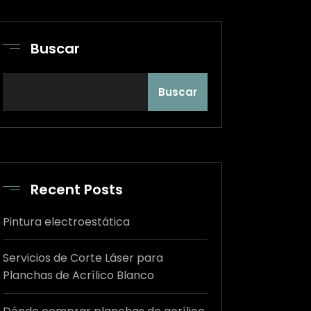
Buscar
Buscar
Recent Posts
Pintura electroestática
Servicios de Corte Láser para
Planchas de Acrílico Blanco