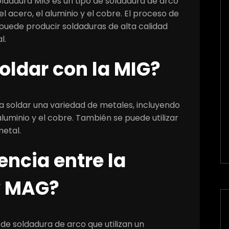
oldadura MIG es un tipo de soldadura de arco
l acero, el aluminio y el cobre. El proceso de
 puede producir soldaduras de alta calidad
l.
oldar con la MIG?
ra soldar una variedad de metales, incluyendo
 aluminio y el cobre. También se puede utilizar
metal.
encia entre la
y MAG?
de soldadura de arco que utilizan un