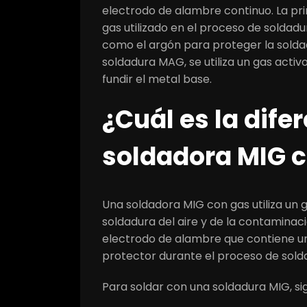
electrodo de alambre continuo. La prin
gas utilizado en el proceso de soldadur
como el argón para proteger la soldad
soldadura MAG, se utiliza un gas acti
fundir el metal base.
¿Cuál es la dife
soldadora MIG c
Una soldadora MIG con gas utiliza un 
soldadura del aire y de la contaminaci
electrodo de alambre que contiene un
protector durante el proceso de sold
Para soldar con una soldadura MIG, si