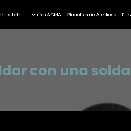
troestática
Mallas ACMA
Planchas de Acrílicos
Serv
dar con una sold