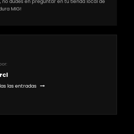
 no dudes en preguntar en tu tienda local de
adura MIG!
por:
rcl
das las entradas