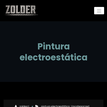
Pintura
electroestática
zoldercl
pintura electroestática
,
Uncategorized